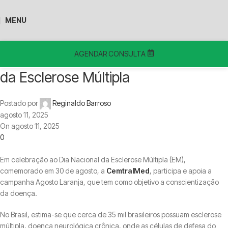
Blog
MENU
Home
Uncategorized
Uncategorized
Agosto Laranja: mês de prevenção
AGENDAR CONSULTA
da Esclerose Múltipla
Postado por
Reginaldo Barroso
agosto 11, 2025
On agosto 11, 2025
0
Em celebração ao Dia Nacional da Esclerose Múltipla (EM),
comemorado em 30 de agosto, a
CemtralMed
, participa e apoia a
campanha Agosto Laranja, que tem como objetivo a conscientização
da doença.
No Brasil, estima-se que cerca de 35 mil brasileiros possuam esclerose
múltipla, doença neurológica crônica, onde as células de defesa do