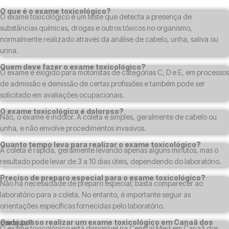
O que é o exame toxicológico?
O exame toxicológico é um teste que detecta a presença de
substâncias químicas, drogas e outros tóxicos no organismo,
normalmente realizado através da análise de cabelo, unha, saliva ou
urina.
Quem deve fazer o exame toxicológico?
O exame é exigido para motoristas de categorias C, D e E, em processos
de admissão e demissão de certas profissões e também pode ser
solicitado em avaliações ocupacionais.
O exame toxicológico é doloroso?
Não, o exame é indolor. A coleta é simples, geralmente de cabelo ou
unha, e não envolve procedimentos invasivos.
Quanto tempo leva para realizar o exame toxicológico?
A coleta é rápida, geralmente levando apenas alguns minutos, mas o
resultado pode levar de 3 a 10 dias úteis, dependendo do laboratório.
Preciso de preparo especial para o exame toxicológico?
Não há necessidade de preparo especial; basta comparecer ao
laboratório para a coleta. No entanto, é importante seguir as
orientações específicas fornecidas pelo laboratório.
Onde posso realizar um exame toxicológico em Canaã dos carajás?
O exame toxicológico está disponível na Cemtral Med em Canaã dos