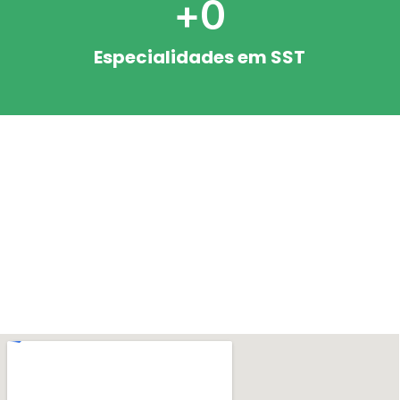
+
0
Especialidades em SST
Exames Ocupacionais e
Segurança do Trabalho
Tudo Que Você Precisa Em Exames E Segurança Do Trabalho
SAIBA MAIS
CONTATO