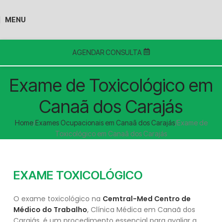
MENU
AGENDAR CONSULTA
Exame de Toxicológico em
Canaã dos Carajás
Home
Exames Ocupacionais em Canaã dos Carajás
Exame de
Toxicológico em Canaã dos Carajás
EXAME TOXICOLÓGICO
O exame toxicológico na
Cemtral-Med Centro de
Médico do Trabalho
, Clínica Médica em Canaã dos
Carajás, é um procedimento essencial para avaliar a