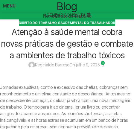
Blog
MENU
AGENDAR CONSULTA
Home
Direito do Trabalho
DIREITO DO TRABALHO
,
SAÚDE MENTAL DO TRABALHADOR
Atenção à saúde mental cobra
novas práticas de gestão e combate
a ambientes de trabalho tóxicos
0
Reginaldo Barroso
On julho 9, 2025
Jornadas exaustivas, controle excessivo das chefias, cobranças sem
reconhecimento e um clima constante de desconfiança. Antes mesmo
de o expediente começar, o celular já vibra com uma nova mensagem
de trabalho. O tempo para ir ao cinema, ler um livro ou encontrar
amigos desaparece aos poucos. As reuniões são tensas, as metas
inalcançáveis, e as horas extras se acumulam em um banco de horas
esquecido pela empresa – sem nenhuma previsão de descanso.