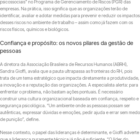
psicossociais” no Programa de Gerenciamento de Riscos (PGR) das
empresas. Na prática, isso significa que as organizações terão de
identificar, avaliar e adotar medidas para prevenir e reduzir os impactos
desses riscos no ambiente de trabalho – assim como já fazem com os
riscos físicos, químicos e biológicos.
Confiança e propósito: os novos pilares da gestão de
pessoas
A diretora da Associação Brasileira de Recursos Humanos (ABRH),
Sandra Gioffi, avalia que a pauta ultrapassa as fronteiras do RH, pois
trata de um tema estratégico que impacta diretamente a produtividade,
a inovação e a reputação das organizações. A especialista alerta: para
enfrentar o problema, não bastam ações pontuais. É necessário
construir uma cultura organizacional baseada em confiança, respeito e
segurança psicológica. “Um ambiente onde as pessoas possam ser
autênticas, expressar dúvidas e emoções, pedir ajuda e errar sem medo
de punição”, define.
Nesse contexto, o papel das lideranças é determinante, e Gioffi adverte
que a liderança puramente técnica já não é suficiente. “O líder do