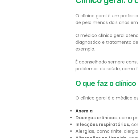
Clínico geral: o
O clínico geral é um profiss
de pelo menos dois anos em
O médico clínico geral aten
diagnóstico e tratamento de 
exemplo.
É aconselhado sempre consul
problemas de saúde, como fe
O que faz o clínico
O clínico geral é o médico e
Anemia
;
Doenças crônicas
, como pr
Infecções respiratórias
, co
Alergias,
como rinite, alergi