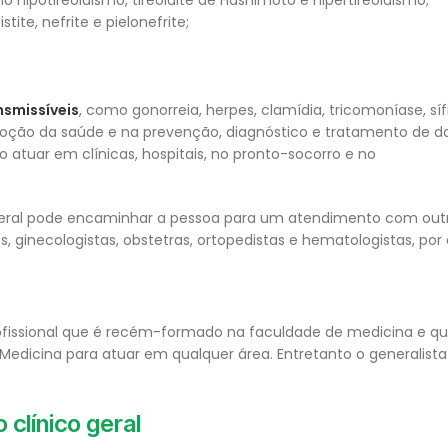
 hipotireoidismo, tireoidite de Hashimoto e hipertireoidismo;
stite, nefrite e pielonefrite;
nsmissíveis
, como gonorreia, herpes, clamídia, tricomoníase, sífil
moção da saúde e na prevenção, diagnóstico e tratamento de 
 atuar em clínicas, hospitais, no pronto-socorro e no
o geral pode encaminhar a pessoa para um atendimento com out
es, ginecologistas, obstetras, ortopedistas e hematologistas, por
ofissional que é recém-formado na faculdade de medicina e qu
Medicina para atuar em qualquer área. Entretanto o generalist
 clínico geral