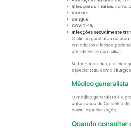
Alterações na tireoide,
como
Infecções urinárias
, como ci
Viroses
;
Dengue;
COVID-19;
Infecções sexualmente tra
O clínico geral atua na pro
em adultos e idosos, podendo
atendimento domiciliar.
Se for necessário, o clínic
especialistas, como cirurgiõ
Médico generalista
O médico generalista é o pr
autorização do Conselho de 
possui especialização.
Quando consultar o