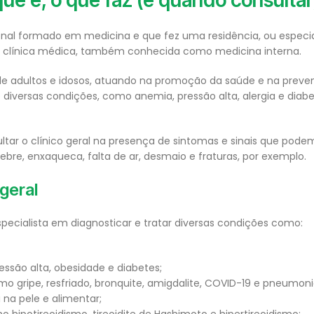
 que é, o que faz (e quando consultar
ional formado em medicina e que fez uma residência, ou especia
 clínica médica, também conhecida como medicina interna.
de adultos e idosos, atuando na promoção da saúde e na preve
diversas condições, como anemia, pressão alta, alergia e diabe
tar o clínico geral na presença de sintomas e sinais que podem
bre, enxaqueca, falta de ar, desmaio e fraturas, por exemplo.
 geral
specialista em diagnosticar e tratar diversas condições como:
essão alta, obesidade e diabetes;
mo gripe, resfriado, bronquite, amigdalite, COVID-19 e pneumoni
a na pele e alimentar;