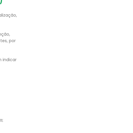
)
lização,
nção,
tes, por
 indicar
a;