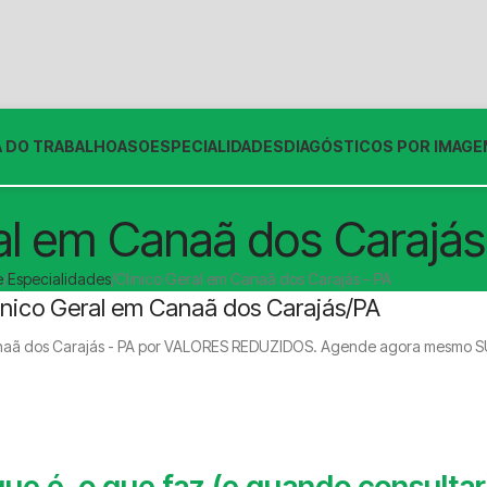
 DO TRABALHO
ASO
ESPECIALIDADES
DIAGÓSTICOS POR IMAG
al em Canaã dos Carajás
e
Especialidades
Clinico Geral em Canaã dos Carajás – PA
inico Geral em Canaã dos Carajás/PA
Canaã dos Carajás - PA por VALORES REDUZIDOS. Agende agora mesmo