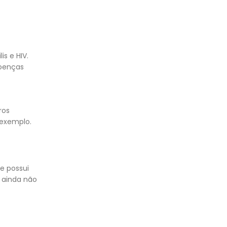
is e HIV.
doenças
ros
 exemplo.
e possui
a ainda não