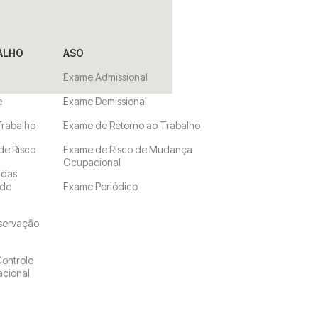
ALHO
ASO
Exame Admissional
e
Exame Demissional
Trabalho
Exame de Retorno ao Trabalho
 de Risco
Exame de Risco de Mudança
Ocupacional
 das
 de
Exame Periódico
servação
ontrole
cional