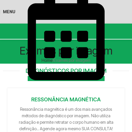
MENU
Exames por imagem
Home
Exames por imagem
DIAGNÓSTICOS POR IMAGEM
RESSONÂNCIA MAGNÉTICA
Ressonância magnética é um dos mais avançados
métodos de diagnóstico por imagem. Não utiliza
radiação e permite retratar o corpo humano em alta
definição.. Agende agora mesmo SUA CONSULTA!