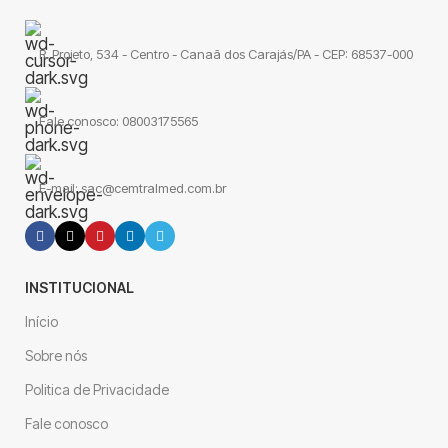
R. Projeto, 534 - Centro - Canaã dos Carajás/PA - CEP: 68537-000
Fale conosco: 08003175565
E-mail: sac@cemtralmed.com.br
INSTITUCIONAL
Início
Sobre nós
Politica de Privacidade
Fale conosco