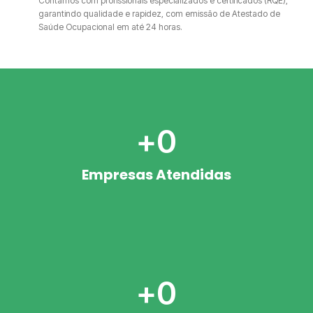
Contamos com profissionais especializados e certificados (RQE),
garantindo qualidade e rapidez, com emissão de Atestado de
Saúde Ocupacional em até 24 horas.
+
0
Empresas Atendidas
+
0