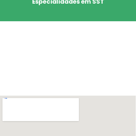
Especialidades em SST
Exames Ocupacionais e
Segurança do Trabalho
Tudo Que Você Precisa Em Exames E Segurança Do Trabalho
SAIBA MAIS
CONTATO